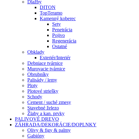
Dlažby
DITON
TopTeramo
Kamenný koberec
Sety
Penetrácia
Pojivo
Regenerácia
Ostatné
Obklady
Exteriér/Interiér
Debniace tvárnice
Murovacie tvárnice
Obrubníky
Palisády / lemy
Ploty
Plotové striešky
Schody
Cement / suché zmesy
Stavebné železo
Žlaby a kan. prvky
PALIVOVÉ DREVO
ZÁHRADA/DEKORÁCIE/DOPLNKY
Olivy & figy & palmy
Gabióny