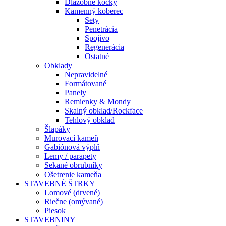
Dlažobné kocky
Kamenný koberec
Sety
Penetrácia
Spojivo
Regenerácia
Ostatné
Obklady
Nepravidelné
Formátované
Panely
Remienky & Mondy
Skalný obklad/Rockface
Tehlový obklad
Šlapáky
Murovací kameň
Gabiónová výplň
Lemy / parapety
Sekané obrubníky
Ošetrenie kameňa
STAVEBNÉ ŠTRKY
Lomové (drvené)
Riečne (omývané)
Piesok
STAVEBNINY