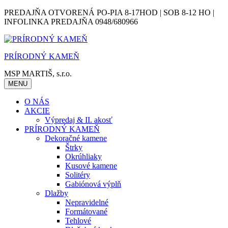
Skip
PREDAJŇA OTVORENÁ PO-PIA 8-17HOD | SOB 8-12 HO |
to
INFOLINKA PREDAJŇA 0948/680966
content
PRÍRODNÝ KAMEŇ
MSP MARTIŠ, s.r.o.
MENU
O NÁS
AKCIE
Výpredaj & II. akosť
PRÍRODNÝ KAMEŇ
Dekoračné kamene
Štrky
Okrúhliaky
Kusové kamene
Solitéry
Gabiónová výplň
Dlažby
Nepravidelné
Formátované
Tehlové