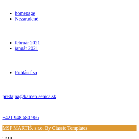
Categories
homepage
Nezaradené
Archives
február 2021
január 2021
Meta
Prihlásiť sa
Kontakt
predajna@kamen-senica.sk
_ _
+421 948 680 966
MSP MARTIŠ, s.r.o.
By Classic Templates
TOP