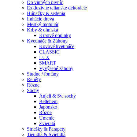
Do vinných pivníc
Exkluzívne talianske dekorácie
Húpačky & sedenia
Imitácie dreva
Mestký mobiliár
Krby & ohniská
Krbové doplnky
Kvetináče & Záhony
Kovové kvetináče
CLASSIC
LUX
SMART
Vyvýšené záhony
Studne / fontány
Reliéfy
Rôzne
Sochy
Anjeli & Sv. sochy
Betlehem
Japonsko
Rôzne
Umenie
Zvieratá
Striešky & Parapety
Tienidlá & Svietidlá