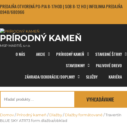
Skip
PREDAJŇA OTVORENÁ PO-PIA 8-17HOD | SOB 8-12 HO | INFOLINKA PREDAJŇA
to
0948/680966
content
PRÍRODNÝ KAMEŇ
MSP MARTIŠ, s.r.o.
O NÁS
AKCIE
PRÍRODNÝ KAMEŇ
STAVEBNÉ ŠTRKY
STAVEBNINY
PALIVOVÉ DREVO
ZÁHRADA/DEKORÁCIE/DOPLNKY
SLUŽBY
KARIÉRA
Hľadať:
VYHĽADÁVANIE
Domov
/
Prírodný kameň
/
Dlažby
/
Dlažby formátované
/ Travertín
BLUE SKY ATR73 form.dlažba/obklad