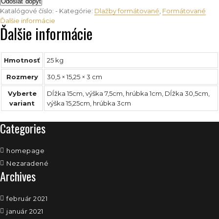
Katalógové číslo:
-
Kategórie:
Dlažby formátované
,
Formátované
Ďalšie informácie
Ďalšie informácie
Hmotnosť
25 kg
Rozmery
30,5 × 15,25 × 3 cm
Vyberte
Dĺžka 15cm, výška 7,5cm, hrúbka 1cm, Dĺžka 30,5cm,
variant
výška 15,25cm, hrúbka 3cm
Categories
homepage
Nezaradené
Archives
február 2021
január 2021