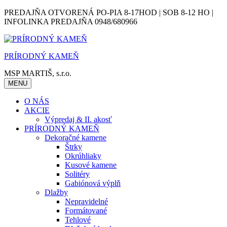
Skip
PREDAJŇA OTVORENÁ PO-PIA 8-17HOD | SOB 8-12 HO |
to
INFOLINKA PREDAJŇA 0948/680966
content
PRÍRODNÝ KAMEŇ
MSP MARTIŠ, s.r.o.
MENU
O NÁS
AKCIE
Výpredaj & II. akosť
PRÍRODNÝ KAMEŇ
Dekoračné kamene
Štrky
Okrúhliaky
Kusové kamene
Solitéry
Gabiónová výplň
Dlažby
Nepravidelné
Formátované
Tehlové