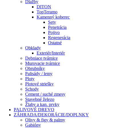
Dlažby
DITON
TopTeramo
Kamenný koberec
Sety
Penetrácia
Pojivo
Regenerácia
Ostatné
Obklady
Exteriér/Interiér
Debniace tvárnice
Murovacie tvárnice
Obrubníky
Palisády / lemy
Ploty
Plotové striešky
Schody
Cement / suché zmesy
Stavebné železo
Žlaby a kan. prvky
PALIVOVÉ DREVO
ZÁHRADA/DEKORÁCIE/DOPLNKY
Olivy & figy & palmy
Gabióny