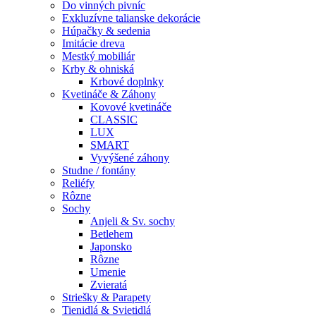
Do vinných pivníc
Exkluzívne talianske dekorácie
Húpačky & sedenia
Imitácie dreva
Mestký mobiliár
Krby & ohniská
Krbové doplnky
Kvetináče & Záhony
Kovové kvetináče
CLASSIC
LUX
SMART
Vyvýšené záhony
Studne / fontány
Reliéfy
Rôzne
Sochy
Anjeli & Sv. sochy
Betlehem
Japonsko
Rôzne
Umenie
Zvieratá
Striešky & Parapety
Tienidlá & Svietidlá