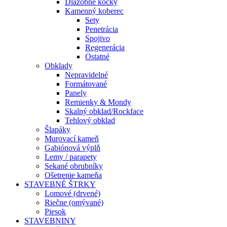
Dlažobné kocky
Kamenný koberec
Sety
Penetrácia
Spojivo
Regenerácia
Ostatné
Obklady
Nepravidelné
Formátované
Panely
Remienky & Mondy
Skalný obklad/Rockface
Tehlový obklad
Šlapáky
Murovací kameň
Gabiónová výplň
Lemy / parapety
Sekané obrubníky
Ošetrenie kameňa
STAVEBNÉ ŠTRKY
Lomové (drvené)
Riečne (omývané)
Piesok
STAVEBNINY