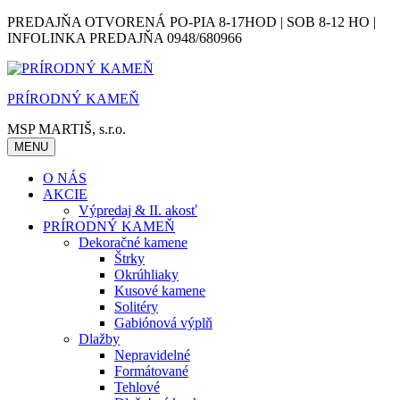
Skip
PREDAJŇA OTVORENÁ PO-PIA 8-17HOD | SOB 8-12 HO |
to
INFOLINKA PREDAJŇA 0948/680966
content
PRÍRODNÝ KAMEŇ
MSP MARTIŠ, s.r.o.
MENU
O NÁS
AKCIE
Výpredaj & II. akosť
PRÍRODNÝ KAMEŇ
Dekoračné kamene
Štrky
Okrúhliaky
Kusové kamene
Solitéry
Gabiónová výplň
Dlažby
Nepravidelné
Formátované
Tehlové