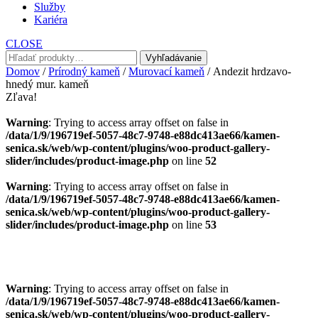
Služby
Kariéra
CLOSE
Hľadať:
Vyhľadávanie
Domov
/
Prírodný kameň
/
Murovací kameň
/ Andezit hrdzavo-
hnedý mur. kameň
Zľava!
Warning
: Trying to access array offset on false in
/data/1/9/196719ef-5057-48c7-9748-e88dc413ae66/kamen-
senica.sk/web/wp-content/plugins/woo-product-gallery-
slider/includes/product-image.php
on line
52
Warning
: Trying to access array offset on false in
/data/1/9/196719ef-5057-48c7-9748-e88dc413ae66/kamen-
senica.sk/web/wp-content/plugins/woo-product-gallery-
slider/includes/product-image.php
on line
53
Warning
: Trying to access array offset on false in
/data/1/9/196719ef-5057-48c7-9748-e88dc413ae66/kamen-
senica.sk/web/wp-content/plugins/woo-product-gallery-