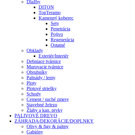
Dlažby
DITON
TopTeramo
Kamenný koberec
Sety
Penetrácia
Pojivo
Regenerácia
Ostatné
Obklady
Exteriér/Interiér
Debniace tvárnice
Murovacie tvárnice
Obrubníky
Palisády / lemy
Ploty
Plotové striešky
Schody
Cement / suché zmesy
Stavebné železo
Žlaby a kan. prvky
PALIVOVÉ DREVO
ZÁHRADA/DEKORÁCIE/DOPLNKY
Olivy & figy & palmy
Gabióny