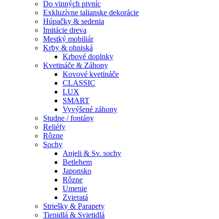
Do vinných pivníc
Exkluzívne talianske dekorácie
Húpačky & sedenia
Imitácie dreva
Mestký mobiliár
Krby & ohniská
Krbové doplnky
Kvetináče & Záhony
Kovové kvetináče
CLASSIC
LUX
SMART
Vyvýšené záhony
Studne / fontány
Reliéfy
Rôzne
Sochy
Anjeli & Sv. sochy
Betlehem
Japonsko
Rôzne
Umenie
Zvieratá
Striešky & Parapety
Tienidlá & Svietidlá