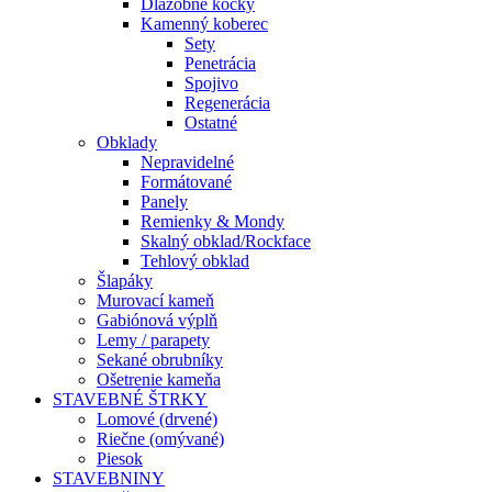
Dlažobné kocky
Kamenný koberec
Sety
Penetrácia
Spojivo
Regenerácia
Ostatné
Obklady
Nepravidelné
Formátované
Panely
Remienky & Mondy
Skalný obklad/Rockface
Tehlový obklad
Šlapáky
Murovací kameň
Gabiónová výplň
Lemy / parapety
Sekané obrubníky
Ošetrenie kameňa
STAVEBNÉ ŠTRKY
Lomové (drvené)
Riečne (omývané)
Piesok
STAVEBNINY