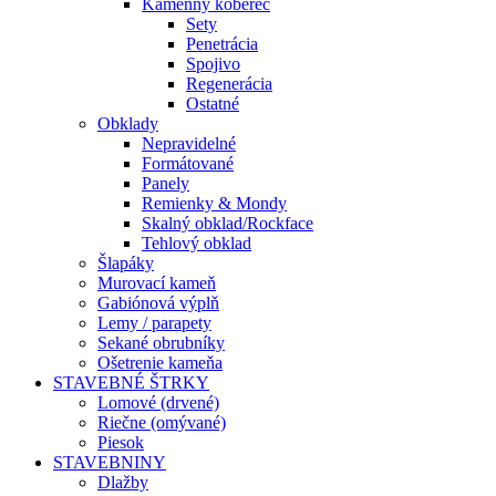
Kamenný koberec
Sety
Penetrácia
Spojivo
Regenerácia
Ostatné
Obklady
Nepravidelné
Formátované
Panely
Remienky & Mondy
Skalný obklad/Rockface
Tehlový obklad
Šlapáky
Murovací kameň
Gabiónová výplň
Lemy / parapety
Sekané obrubníky
Ošetrenie kameňa
STAVEBNÉ ŠTRKY
Lomové (drvené)
Riečne (omývané)
Piesok
STAVEBNINY
Dlažby