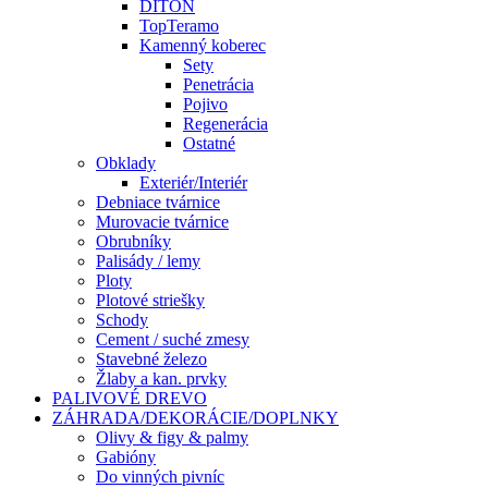
DITON
TopTeramo
Kamenný koberec
Sety
Penetrácia
Pojivo
Regenerácia
Ostatné
Obklady
Exteriér/Interiér
Debniace tvárnice
Murovacie tvárnice
Obrubníky
Palisády / lemy
Ploty
Plotové striešky
Schody
Cement / suché zmesy
Stavebné železo
Žlaby a kan. prvky
PALIVOVÉ DREVO
ZÁHRADA/DEKORÁCIE/DOPLNKY
Olivy & figy & palmy
Gabióny
Do vinných pivníc