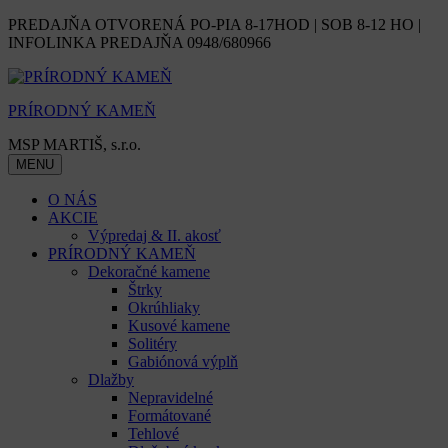
Skip
PREDAJŇA OTVORENÁ PO-PIA 8-17HOD | SOB 8-12 HO |
to
INFOLINKA PREDAJŇA 0948/680966
content
PRÍRODNÝ KAMEŇ
MSP MARTIŠ, s.r.o.
MENU
O NÁS
AKCIE
Výpredaj & II. akosť
PRÍRODNÝ KAMEŇ
Dekoračné kamene
Štrky
Okrúhliaky
Kusové kamene
Solitéry
Gabiónová výplň
Dlažby
Nepravidelné
Formátované
Tehlové