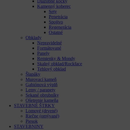
Dlažobné kocky
Kamenný koberec
Sety
Penetrácia
Spojivo
Regenerácia
Ostatné
Obklady
Nepravidelné
Formátované
Panely
Remienky & Mondy
Skalný obklad/Rockface
Tehlový obklad
Šlapáky
Murovací kameň
Gabiónová výplň
Lemy / parapety
Sekané obrubníky
Ošetrenie kameňa
STAVEBNÉ ŠTRKY
Lomové (drvené)
Riečne (omývané)
Piesok
STAVEBNINY