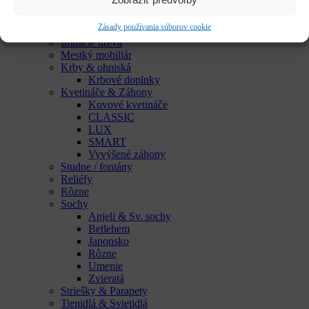
Do vinných pivníc
Exkluzívne talianske dekorácie
Zásady používania súborov cookie
Húpačky & sedenia
Imitácie dreva
Mestký mobiliár
Krby & ohniská
Krbové doplnky
Kvetináče & Záhony
Kovové kvetináče
CLASSIC
LUX
SMART
Vyvýšené záhony
Studne / fontány
Reliéfy
Rôzne
Sochy
Anjeli & Sv. sochy
Betlehem
Japonsko
Rôzne
Umenie
Zvieratá
Striešky & Parapety
Tienidlá & Svietidlá