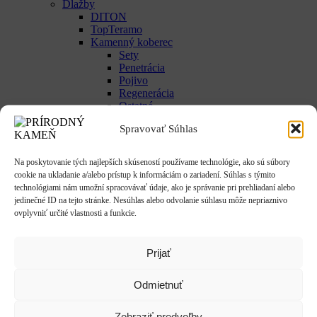
Dlažby
DITON
TopTeramo
Kamenný koberec
Sety
Penetrácia
Pojivo
Regenerácia
Ostatné
Obklady
Spravovať Súhlas
Exteriér/Interiér
Debniace tvárnice
Murovacie tvárnice
Na poskytovanie tých najlepších skúseností používame technológie, ako sú súbory
Obrubníky
cookie na ukladanie a/alebo prístup k informáciám o zariadení. Súhlas s týmito
Palisády / lemy
technológiami nám umožní spracovávať údaje, ako je správanie pri prehliadaní alebo
Ploty
jedinečné ID na tejto stránke. Nesúhlas alebo odvolanie súhlasu môže nepriaznivo
Plotové striešky
ovplyvniť určité vlastnosti a funkcie.
Schody
Cement / suché zmesy
Stavebné železo
Prijať
Žlaby a kan. prvky
PALIVOVÉ DREVO
ZÁHRADA/DEKORÁCIE/DOPLNKY
Odmietnuť
Olivy & figy & palmy
Gabióny
Zobraziť predvoľby