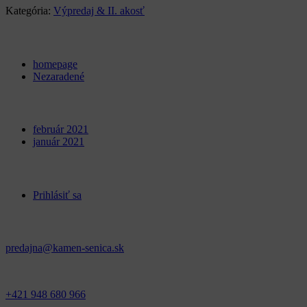
Kategória:
Výpredaj & II. akosť
Categories
homepage
Nezaradené
Archives
február 2021
január 2021
Meta
Prihlásiť sa
Kontakt
predajna@kamen-senica.sk
_ _
+421 948 680 966