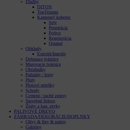
Dlažby
DITON
TopTeramo
Kamenný koberec
Sety
Penetrácia
Pojivo
Regenerácia
Ostatné
Obklady
Exteriér/Interiér
Debniace tvárnice
Murovacie tvárnice
Obrubníky
Palisády / lemy
Ploty
Plotové striešky
Schody
Cement / suché zmesy
Stavebné železo
Žlaby a kan. prvky
PALIVOVÉ DREVO
ZÁHRADA/DEKORÁCIE/DOPLNKY
Olivy & figy & palmy
Gabióny