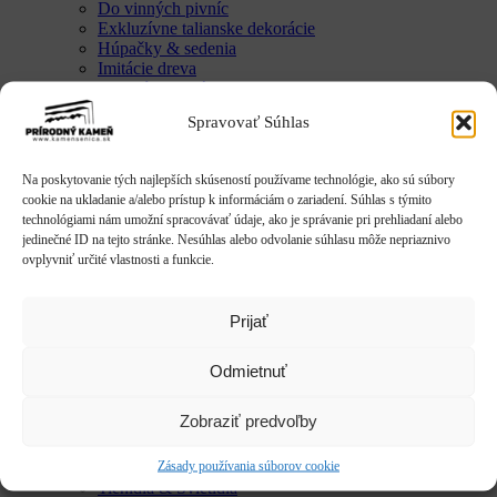
Do vinných pivníc
Exkluzívne talianske dekorácie
Húpačky & sedenia
Imitácie dreva
Mestký mobiliár
Krby & ohniská
Spravovať Súhlas
Krbové doplnky
Kvetináče & Záhony
Kovové kvetináče
Na poskytovanie tých najlepších skúseností používame technológie, ako sú súbory
CLASSIC
cookie na ukladanie a/alebo prístup k informáciám o zariadení. Súhlas s týmito
LUX
technológiami nám umožní spracovávať údaje, ako je správanie pri prehliadaní alebo
SMART
jedinečné ID na tejto stránke. Nesúhlas alebo odvolanie súhlasu môže nepriaznivo
Vyvýšené záhony
ovplyvniť určité vlastnosti a funkcie.
Studne / fontány
Reliéfy
Rôzne
Prijať
Sochy
Anjeli & Sv. sochy
Betlehem
Odmietnuť
Japonsko
Rôzne
Zobraziť predvoľby
Umenie
Zvieratá
Zásady používania súborov cookie
Striešky & Parapety
Tienidlá & Svietidlá