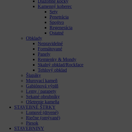
Dlažobné kocky
Kamenný koberec
Sety
Penetrácia
Spojivo
Regenerácia
Ostatné
Obklady
Nepravidelné
Formátované
Panely
Remienky & Mondy
Skalný obklad/Rockface
Tehlový obklad
Šlapáky
Murovací kameň
Gabiónová výplň
Lemy / parapety
Sekané obrubníky
Ošetrenie kameňa
STAVEBNÉ ŠTRKY
Lomové (drvené)
Riečne (omývané)
Piesok
STAVEBNINY