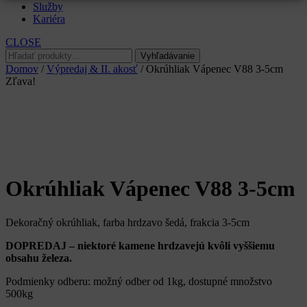
Služby
Kariéra
CLOSE
Hľadať:
Vyhľadávanie
Domov
/
Výpredaj & II. akosť
/ Okrúhliak Vápenec V88 3-5cm
Zľava!
Okrúhliak Vápenec V88 3-5cm
Dekoračný okrúhliak, farba hrdzavo šedá, frakcia 3-5cm
DOPREDAJ – niektoré kamene hrdzavejú kvôli vyššiemu
obsahu železa.
Podmienky odberu: možný odber od 1kg, dostupné množstvo
500kg