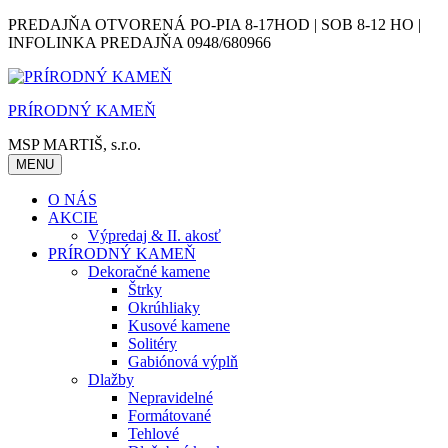
Skip
PREDAJŇA OTVORENÁ PO-PIA 8-17HOD | SOB 8-12 HO |
to
INFOLINKA PREDAJŇA 0948/680966
content
PRÍRODNÝ KAMEŇ
MSP MARTIŠ, s.r.o.
MENU
O NÁS
AKCIE
Výpredaj & II. akosť
PRÍRODNÝ KAMEŇ
Dekoračné kamene
Štrky
Okrúhliaky
Kusové kamene
Solitéry
Gabiónová výplň
Dlažby
Nepravidelné
Formátované
Tehlové