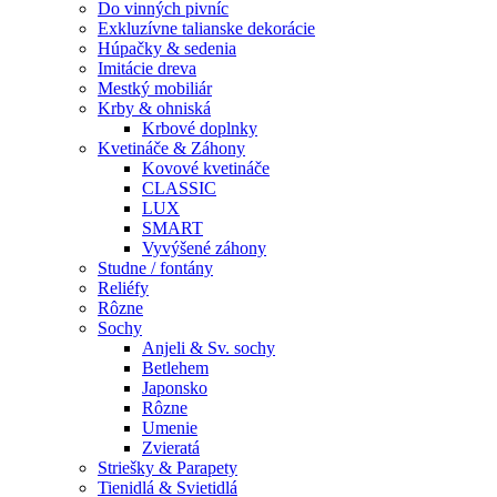
Do vinných pivníc
Exkluzívne talianske dekorácie
Húpačky & sedenia
Imitácie dreva
Mestký mobiliár
Krby & ohniská
Krbové doplnky
Kvetináče & Záhony
Kovové kvetináče
CLASSIC
LUX
SMART
Vyvýšené záhony
Studne / fontány
Reliéfy
Rôzne
Sochy
Anjeli & Sv. sochy
Betlehem
Japonsko
Rôzne
Umenie
Zvieratá
Striešky & Parapety
Tienidlá & Svietidlá