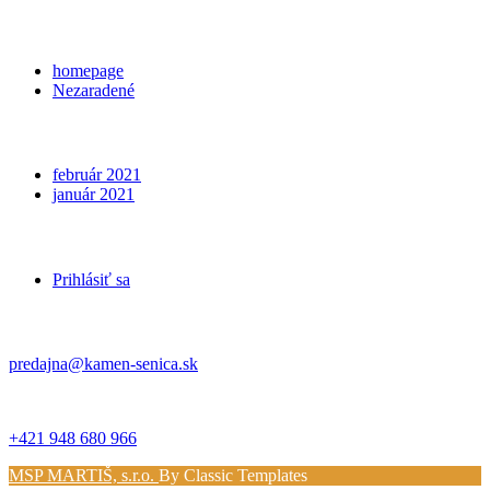
Categories
homepage
Nezaradené
Archives
február 2021
január 2021
Meta
Prihlásiť sa
Kontakt
predajna@kamen-senica.sk
_ _
+421 948 680 966
MSP MARTIŠ, s.r.o.
By Classic Templates