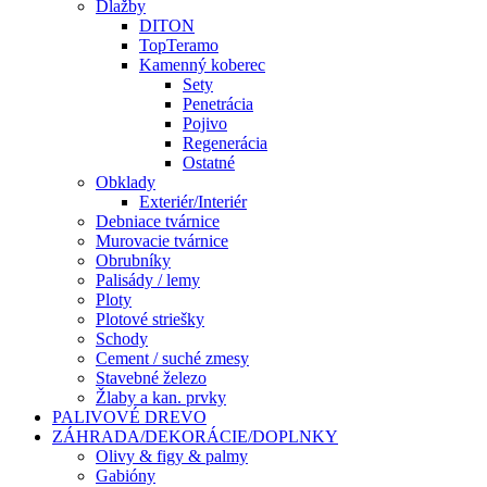
Dlažby
DITON
TopTeramo
Kamenný koberec
Sety
Penetrácia
Pojivo
Regenerácia
Ostatné
Obklady
Exteriér/Interiér
Debniace tvárnice
Murovacie tvárnice
Obrubníky
Palisády / lemy
Ploty
Plotové striešky
Schody
Cement / suché zmesy
Stavebné železo
Žlaby a kan. prvky
PALIVOVÉ DREVO
ZÁHRADA/DEKORÁCIE/DOPLNKY
Olivy & figy & palmy
Gabióny