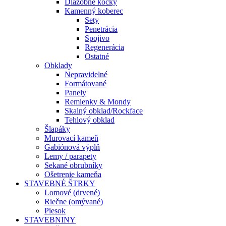
Dlažobné kocky
Kamenný koberec
Sety
Penetrácia
Spojivo
Regenerácia
Ostatné
Obklady
Nepravidelné
Formátované
Panely
Remienky & Mondy
Skalný obklad/Rockface
Tehlový obklad
Šlapáky
Murovací kameň
Gabiónová výplň
Lemy / parapety
Sekané obrubníky
Ošetrenie kameňa
STAVEBNÉ ŠTRKY
Lomové (drvené)
Riečne (omývané)
Piesok
STAVEBNINY