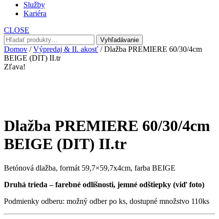
Služby
Kariéra
CLOSE
Hľadať:
Vyhľadávanie
Domov
/
Výpredaj & II. akosť
/ Dlažba PREMIERE 60/30/4cm
BEIGE (DIT) II.tr
Zľava!
Dlažba PREMIERE 60/30/4cm
BEIGE (DIT) II.tr
Betónová dlažba, formát 59,7×59,7x4cm, farba BEIGE
Druhá trieda – farebné odlišnosti, jemné odštiepky (viď foto)
Podmienky odberu: možný odber po ks, dostupné množstvo 110ks