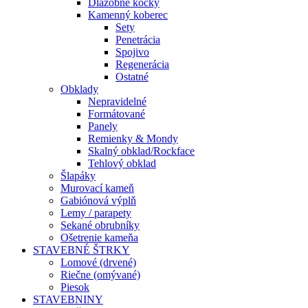
Dlažobné kocky
Kamenný koberec
Sety
Penetrácia
Spojivo
Regenerácia
Ostatné
Obklady
Nepravidelné
Formátované
Panely
Remienky & Mondy
Skalný obklad/Rockface
Tehlový obklad
Šlapáky
Murovací kameň
Gabiónová výplň
Lemy / parapety
Sekané obrubníky
Ošetrenie kameňa
STAVEBNÉ ŠTRKY
Lomové (drvené)
Riečne (omývané)
Piesok
STAVEBNINY