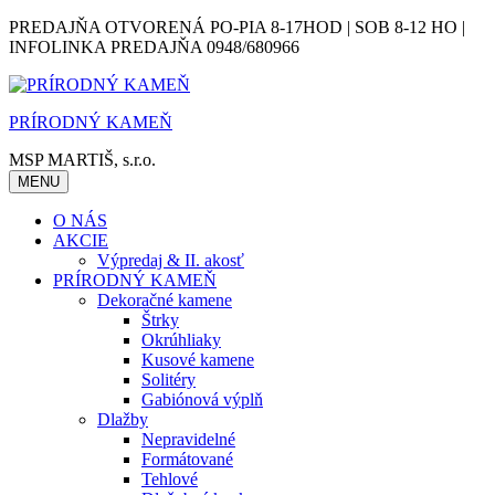
Skip
PREDAJŇA OTVORENÁ PO-PIA 8-17HOD | SOB 8-12 HO |
to
INFOLINKA PREDAJŇA 0948/680966
content
PRÍRODNÝ KAMEŇ
MSP MARTIŠ, s.r.o.
MENU
O NÁS
AKCIE
Výpredaj & II. akosť
PRÍRODNÝ KAMEŇ
Dekoračné kamene
Štrky
Okrúhliaky
Kusové kamene
Solitéry
Gabiónová výplň
Dlažby
Nepravidelné
Formátované
Tehlové