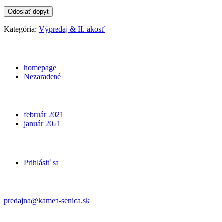
Kategória:
Výpredaj & II. akosť
Categories
homepage
Nezaradené
Archives
február 2021
január 2021
Meta
Prihlásiť sa
Kontakt
predajna@kamen-senica.sk
_ _