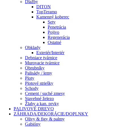
Dlažby
DITON
TopTeramo
Kamenný koberec
Sety
Penetrácia
Pojivo
Regenerácia
Ostatné
Obklady
Exteriér/Interiér
Debniace tvárnice
Murovacie tvárnice
Obrubníky
Palisády / lemy
Ploty
Plotové striešky
Schody
Cement / suché zmesy
Stavebné železo
Žlaby a kan. prvky
PALIVOVÉ DREVO
ZÁHRADA/DEKORÁCIE/DOPLNKY
Olivy & figy & palmy
Gabióny