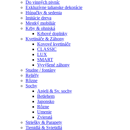
Do vinných pivníc
Exkluzívne talianske dekorácie
Húpačky & sedenia
Imitácie dreva
Mestký mobiliár
Krby & ohniská
Krbové doplnky
Kvetináče & Záhony
Kovové kvetináče
CLASSIC
LUX
SMART
Vyvýšené záhony
Studne / fontány
Reliéfy
Rôzne
Sochy
Anjeli & Sv. sochy
Betlehem
Japonsko
Rôzne
Umenie
Zvieratá
Striešky & Parapety
Tienidlá & Svietidlá