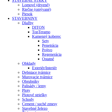
STAVEBNÉ ŠTRKY
Lomové (drvené)
Riečne (omývané)
Piesok
STAVEBNINY
Dlažby
DITON
TopTeramo
Kamenný koberec
Sety
Penetrácia
Pojivo
Regenerácia
Ostatné
Obklady
Exteriér/Interiér
Debniace tvárnice
Murovacie tvárnice
Obrubníky
Palisády / lemy
Ploty
Plotové striešky
Schody
Cement / suché zmesy
Stavebné železo