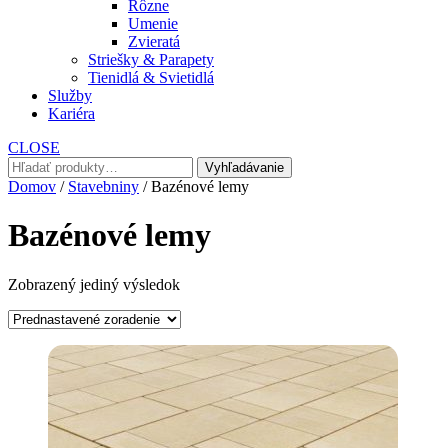
Rôzne
Umenie
Zvieratá
Striešky & Parapety
Tienidlá & Svietidlá
Služby
Kariéra
CLOSE
Hľadať:
Vyhľadávanie
Domov
/
Stavebniny
/ Bazénové lemy
Bazénové lemy
Zobrazený jediný výsledok