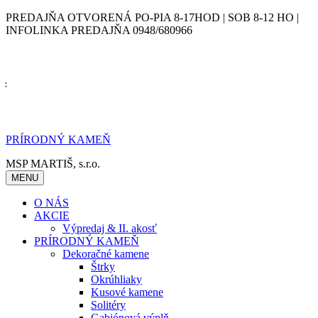
Skip
PREDAJŇA OTVORENÁ PO-PIA 8-17HOD | SOB 8-12 HO |
to
INFOLINKA PREDAJŇA 0948/680966
content
PRÍRODNÝ KAMEŇ
MSP MARTIŠ, s.r.o.
MENU
O NÁS
AKCIE
Výpredaj & II. akosť
PRÍRODNÝ KAMEŇ
Dekoračné kamene
Štrky
Okrúhliaky
Kusové kamene
Solitéry
Gabiónová výplň