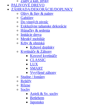
Žlaby a kan. prvky
PALIVOVÉ DREVO
ZÁHRADA/DEKORÁCIE/DOPLNKY
Olivy & figy & palmy
Gabióny
Do vinných pivníc
Exkluzívne talianske dekorácie
Húpačky & sedenia
Imitácie dreva
Mestký mobiliár
Krby & ohniská
Krbové doplnky
Kvetináče & Záhony
Kovové kvetináče
CLASSIC
LUX
SMART
Vyvýšené záhony
Studne / fontány
Reliéfy
Rôzne
Sochy
Anjeli & Sv. sochy
Betlehem
Japonsko