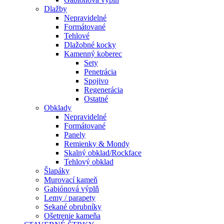
Dlažby
Nepravidelné
Formátované
Tehlové
Dlažobné kocky
Kamenný koberec
Sety
Penetrácia
Spojivo
Regenerácia
Ostatné
Obklady
Nepravidelné
Formátované
Panely
Remienky & Mondy
Skalný obklad/Rockface
Tehlový obklad
Šlapáky
Murovací kameň
Gabiónová výplň
Lemy / parapety
Sekané obrubníky
Ošetrenie kameňa