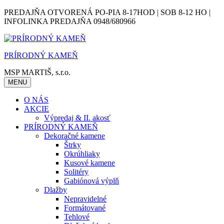
Skip
PREDAJŇA OTVORENÁ PO-PIA 8-17HOD | SOB 8-12 HO |
to
INFOLINKA PREDAJŇA 0948/680966
content
PRÍRODNÝ KAMEŇ
MSP MARTIŠ, s.r.o.
MENU
O NÁS
AKCIE
Výpredaj & II. akosť
PRÍRODNÝ KAMEŇ
Dekoračné kamene
Štrky
Okrúhliaky
Kusové kamene
Solitéry
Gabiónová výplň
Dlažby
Nepravidelné
Formátované
Tehlové