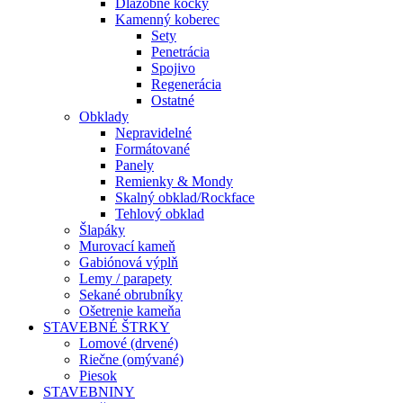
Dlažobné kocky
Kamenný koberec
Sety
Penetrácia
Spojivo
Regenerácia
Ostatné
Obklady
Nepravidelné
Formátované
Panely
Remienky & Mondy
Skalný obklad/Rockface
Tehlový obklad
Šlapáky
Murovací kameň
Gabiónová výplň
Lemy / parapety
Sekané obrubníky
Ošetrenie kameňa
STAVEBNÉ ŠTRKY
Lomové (drvené)
Riečne (omývané)
Piesok
STAVEBNINY