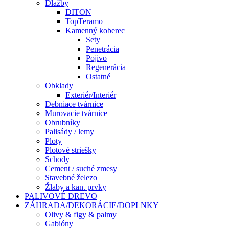
Dlažby
DITON
TopTeramo
Kamenný koberec
Sety
Penetrácia
Pojivo
Regenerácia
Ostatné
Obklady
Exteriér/Interiér
Debniace tvárnice
Murovacie tvárnice
Obrubníky
Palisády / lemy
Ploty
Plotové striešky
Schody
Cement / suché zmesy
Stavebné železo
Žlaby a kan. prvky
PALIVOVÉ DREVO
ZÁHRADA/DEKORÁCIE/DOPLNKY
Olivy & figy & palmy
Gabióny