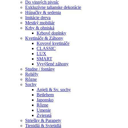
Do vinných pivníc
Exkluzívne talianske dekorácie
Húpačky & sedenia
Imitácie dreva
Mestký mobiliár
Krby & ohniská
Krbové doplnky
Kvetináče & Záhony
Kovové kvetináče
CLASSIC
LUX
SMART
Vyvýšené záhony
Studne / fontány
Reliéfy
Rôzne
Sochy
Anjeli & Sv. sochy
Betlehem
Japonsko
Rôzne
Umenie
Zvieratá
Striešky & Parapety
Tienidlá & Svietidlá