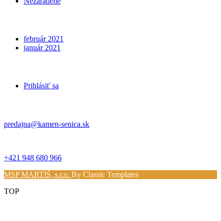
Nezaradené
Archives
február 2021
január 2021
Meta
Prihlásiť sa
Kontakt
predajna@kamen-senica.sk
_ _
+421 948 680 966
MSP MARTIŠ, s.r.o.
By Classic Templates
TOP